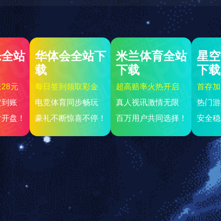
安全为本
坚持业界领先的数据保护
隐私永远第一位。
用户至上
每一次更新、每一项设计
用户需求展开。
澳门威尼斯人官方三重安全护盾
架构，澳门-威尼斯人(Venetian)官方网站构建多层防线，