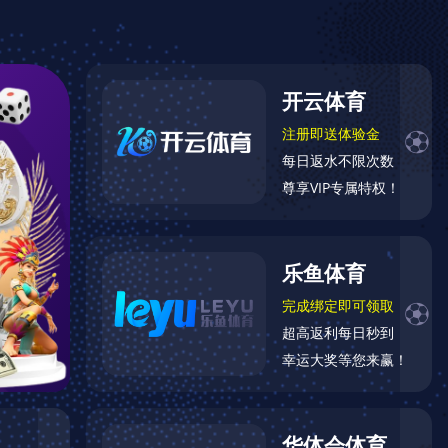
App
公司
体育
注册入口
简介
头条
据与互动内容服务，产品体系涵盖赛事直播、移动端
营。平台覆盖多个语种与终端系统，用户规模持续增