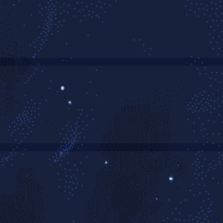
长。
核心系统采用模块化架构及高并
应，确保每一位用户都能获得快
我们的使命
澳门威尼斯人官方 以全球
体验出众的综合赛事平台。