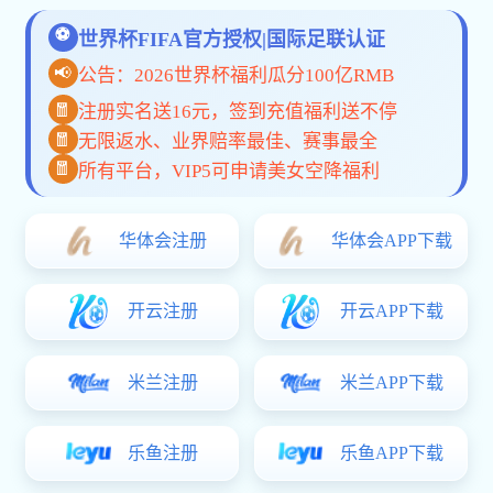
下载APP
澳门威尼斯人官方公司简介
澳门威尼斯人官方
是一家面向全球市场的综合体育赛事直播
与数据服务平台，专注于为体育迷打造高品质的数字化观赛
体验。我们整合
高清赛事直播、数据分析、多终端同步
等核
心功能，为用户提供一站式的澳门-威尼斯人(Venetian)官方
网站服务。
平台通过多项国际安全认证，系统架构稳定高效，全面适配