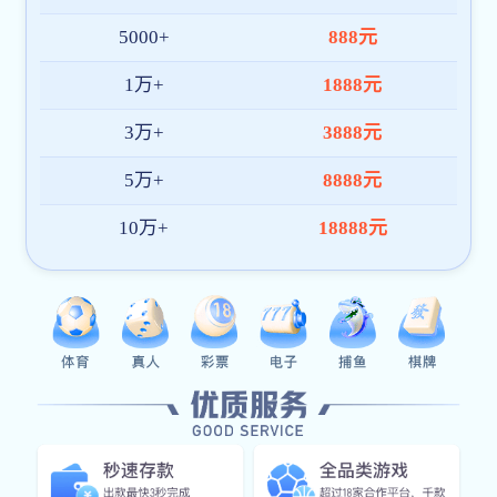
澳门威尼斯人官方全站App