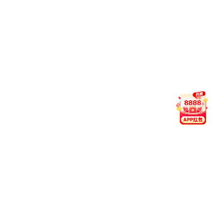
网络。如仍有问题，可尝试切换清晰度或联系平台客服排
查设备兼容性。
6
如何联系客服？支持哪些语言？
我们提供 7×24 小时在线服务，支持中文、英文、马来语
三语交流。您可通过官网 Live Chat、Telegram 或
WhatsApp 快速联系人工客服。
用户评分
4.9 / 5.0
200 万+ 次下载